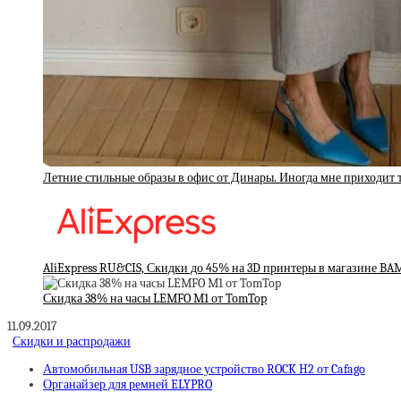
Летние стильные образы в офис от Динары. Иногда мне приходит 
AliExpress RU&CIS, Скидки до 45% на 3D принтеры в магазине B
Скидка 38% на часы LEMFO M1 от TomTop
11.09.2017
Скидки и распродажи
Автомобильная USB зарядное устройство ROCK H2 от Cafago
Органайзер для ремней ELYPRO