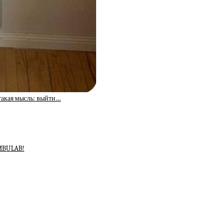
такая мысль: выйти…
AMBULAB!