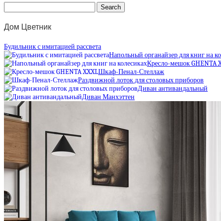
Дом Цветник
Будильник с имитацией рассвета
Напольный органайзер для книг на к
Кресло-мешок GHENTA 
Шкаф-Пенал-Стеллаж
Раздвижной лоток для столовых приборов
Диван антивандальный
Диван Манхэттен