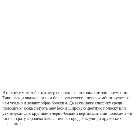
В полоску может быть и «верх», и «низ», но только не одновременно.
Такие вещи оказывают нам большую услугу – легко комбинируются с
чем угодно и делают образ броским. Да взять даже классику среди
полосатых: юбка силуэта new look в широкую цветную полоску или
узкие джинсы с крупными черно-белыми вертикальными полосами – в
них вы сразу королева бала, а точнее городских улиц и дружеских
вечеринок.