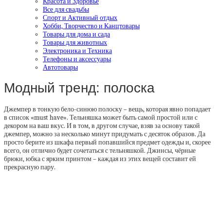
Красота и Здоровье
Все для свадьбы
Спорт и Активный отдых
Хобби, Творчество и Канцтовары
Товары для дома и сада
Товары для животных
Электроника и Техника
Телефоны и аксессуары
Автотовары
Модный тренд: полоска
Джемпер в тонкую бело-синюю полоску – вещь, которая явно попадает
в список «must have». Тельняшка может быть самой простой или с
декором на ваш вкус. И в том, в другом случае, взяв за основу такой
джемпер, можно за несколько минут придумать с десяток образов. Да
просто берите из шкафа первый попавшийся предмет одежды и, скорее
всего, он отлично будет сочетаться с тельняшкой. Джинсы, чёрные
брюки, юбка с ярким принтом – каждая из этих вещей составит ей
прекрасную пару.