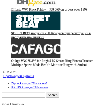
DHgate WW, Black Friday || $38 OFF on orders over $599
STREET BEAT, получите 7000 бонусов при регистрации в
программе привилегий
Cafago WW, 35.33€ for Rogbid R2 Smart Ring Fitness Tracker
Multiple Sports Mode Health Monitor Ring with Androi
06.07.2026
Промокоды и Купоны
Zippo, Скидка 12% на все!
KRUPS, Скидка 13% на все
Дом Цветник