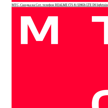
МТС, Скидка на Сот. телефон REALME C75 8/128Gb LTE DS lightnin