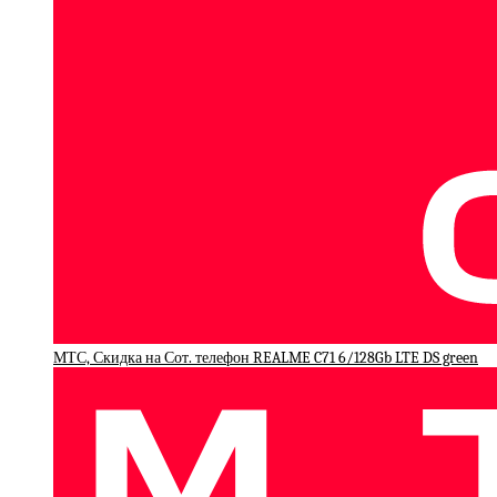
МТС, Скидка на Сот. телефон REALME C71 6/128Gb LTE DS green