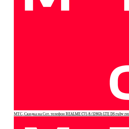
МТС, Скидка на Сот. телефон REALME C75 8/128Gb LTE DS ruby re