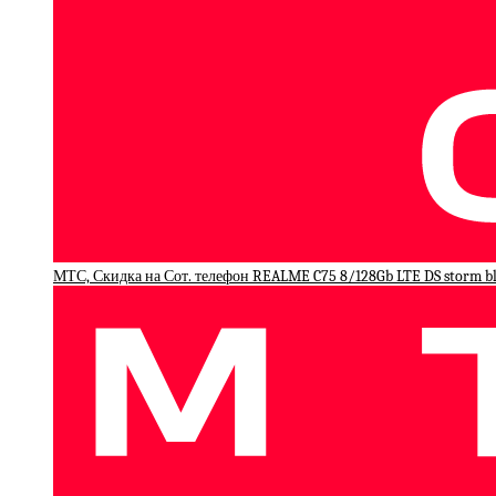
МТС, Скидка на Сот. телефон REALME C75 8/128Gb LTE DS storm b