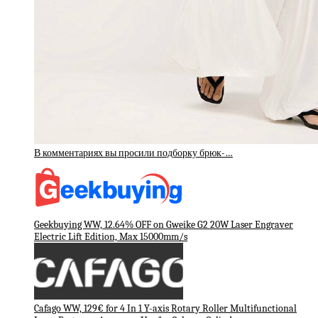
В комментариях вы просили подборку брюк-…
Geekbuying WW, 12.64% OFF on Gweike G2 20W Laser Engraver
Electric Lift Edition, Max 15000mm/s
Cafago WW, 129€ for 4 In 1 Y-axis Rotary Roller Multifunctional