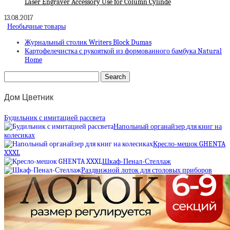
Laser Engraver Accessory Use for Column Cylinde
13.08.2017
Необычные товары
Журнальный столик Writers Block Dumas
Картофелечистка с рукояткой из формованного бамбука Natural
Home
Дом Цветник
Будильник с имитацией рассвета
Напольный органайзер для книг на
колесиках
Кресло-мешок GHENTA
XXXL
Шкаф-Пенал-Стеллаж
Раздвижной лоток для столовых приборов