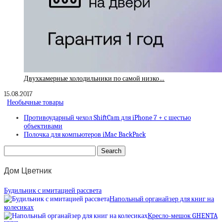
Двухкамерные холодильники по самой низко…
15.08.2017
Необычные товары
Противоударный чехол ShiftCam для iPhone 7 + с шестью
объективами
Полочка для компьютеров iMac BackPack
Дом Цветник
Будильник с имитацией рассвета
Напольный органайзер для книг на
колесиках
Кресло-мешок GHENTA