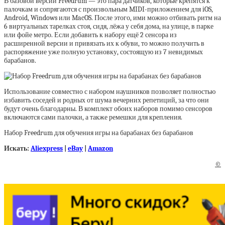
В базовой версии Freedrum — это пара датчиков, которые крепятся к
палочкам и сопрягаются с произвольным MIDI-приложением для iOS,
Android, Windows или MacOS. После этого, ими можно отбивать ритм на
6 виртуальных тарелках стоя, сидя, лёжа у себя дома, на улице, в парке
или фойе метро. Если добавить к набору ещё 2 сенсора из
расширенной версии и привязать их к обуви, то можно получить в
распоряжение уже полную установку, состоящую из 7 невидимых
барабанов.
Использование совместно с набором наушников позволяет полностью
избавить соседей и родных от шума вечерних репетиций, за что они
будут очень благодарны. В комплект обоих наборов помимо сенсоров
включаются сами палочки, а также ремешки для крепления.
Набор Freedrum для обучения игры на барабанах без барабанов
Искать:
Aliexpress
|
eBay
|
Amazon
©