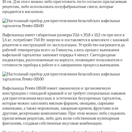
10 см. Для этого можно либо приготовить тесто согласно прилагаемым
рецептам, либо использовать полуфабрикатные смеси, которые
продаются в магазинах.
Вафельница имеет габаритные размеры 23,6 х 20,8 х 13,2 см при весе в
1,4 кг, потребляет 750 Вт энергии и поставляется в комплекте с книжкой
рецептов и инструкцией по эксплуатации. Устройство нагревается до
рабочей температуры всего за 3 минуты, а весь процесс выпекания
вафельной тарталетки занимает порядка 4 минут. Светодиодные
индикаторы, расположенные на корпусе, оповещают пользователя о
готовности прибора к работе и о завершении процесса выпекания.
Вафельница Presto 03500 имеет лаконичную и эргономичную
конструкцию с откидной крышкой и не требует специальных навыков
для приготовления вкусных и эстетически безупречных тарталеток,
которые можно заполнять мясным фаршем, овощами, сырными
начинками, а также мороженым, заварным кремом, фруктами или
другими десертными компонентами. При этом можно либо следовать
прилагаемым рецептам, либо дать волю собственным кулинарным
фантазиям, создавая собственные вкусовые комбинации.