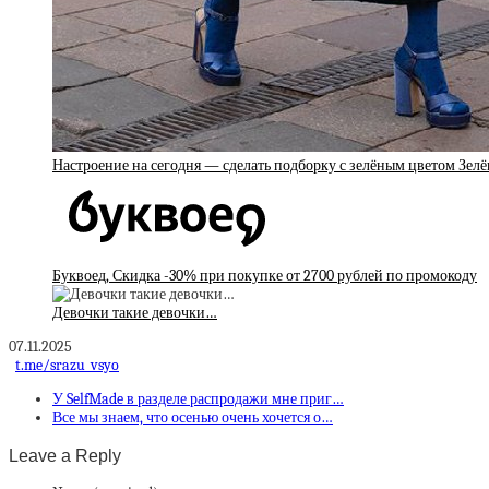
Настроение на сегодня — сделать подборку с зелёным цветом Зе
Буквоед, Скидка -30% при покупке от 2700 рублей по промокоду
Девочки такие девочки…
07.11.2025
t.me/srazu_vsyo
У SelfMade в разделе распродажи мне приг…
Все мы знаем, что осенью очень хочется о…
Leave a Reply