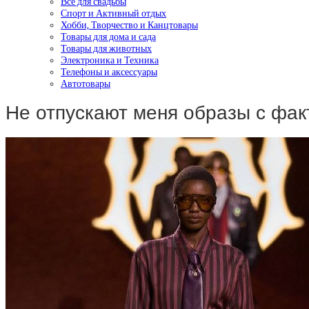
Все для свадьбы
Спорт и Активный отдых
Хобби, Творчество и Канцтовары
Товары для дома и сада
Товары для животных
Электроника и Техника
Телефоны и аксессуары
Автотовары
Не отпускают меня образы с фа