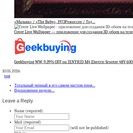
«Малыш» / «The Baby», 1973Режиссер / Тед…
Cover Live Wallpaper — приложение для создания 3D-обоев на тел
Geekbuying WW, 9.39% OFF on IENYRID M4 Electric Scooter 48V 6
10.05.2026
test
Тотальный черный в его самом чистом проя…
Вдохновение недели…
Leave a Reply
Name (required)
Mail (required)
(will not be published)