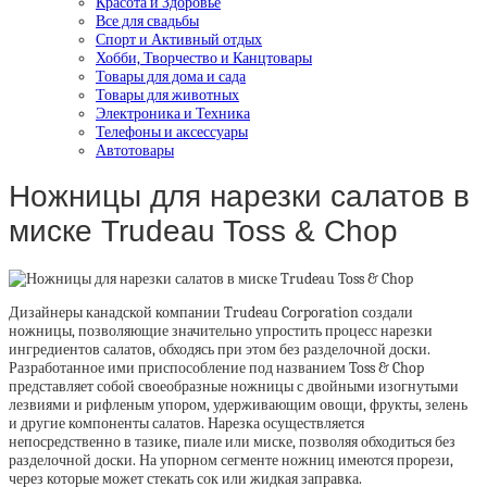
Красота и Здоровье
Все для свадьбы
Спорт и Активный отдых
Хобби, Творчество и Канцтовары
Товары для дома и сада
Товары для животных
Электроника и Техника
Телефоны и аксессуары
Автотовары
Ножницы для нарезки салатов в
миске Trudeau Toss & Chop
Дизайнеры канадской компании Trudeau Corporation создали
ножницы, позволяющие значительно упростить процесс нарезки
ингредиентов салатов, обходясь при этом без разделочной доски.
Разработанное ими приспособление под названием Toss & Chop
представляет собой своеобразные ножницы с двойными изогнутыми
лезвиями и рифленым упором, удерживающим овощи, фрукты, зелень
и другие компоненты салатов. Нарезка осуществляется
непосредственно в тазике, пиале или миске, позволяя обходиться без
разделочной доски. На упорном сегменте ножниц имеются прорези,
через которые может стекать сок или жидкая заправка.