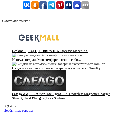
Смотрите также:
Geekmall [CPS] IT, HiBREW H1A Espresso Macchina
Капсула недели. Моя комфортная зона соби…
Скидки на автомобильные товары и аксессуары от TomTop
Cafago WW, €19.99 for Intelligent 3-in-1 Wireless Magnetic Charger
Stand Qi Fast Charging Dock Station
11.09.2017
Необычные товары