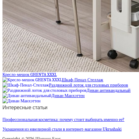
Кресло-мешок GHENTA XXXL
Шкаф-Пенал-Стеллаж
Раздвижной лоток для столовых приборов
Диван антивандальный
Диван Манхэттен
Интересные статьи
Профессиональная косметика: почему стоит выбирать именно ее?
Украшения из ювелирной стали в интернет-магазине Ukrashaki
Copyright © 2026 Шопинг Блог.