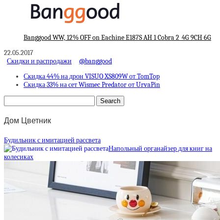
Banggood WW, 12% OFF on Eachine E187S AH 1 Cobra 2_4G 9CH 6G
22.05.2017
Скидки и распродажи
@banggood
Скидка 44% на дрон VISUO XS809W от TomTop
Скидка 33% на сет Wismec Predator от UrvaPin
Дом Цветник
Будильник с имитацией рассвета
Напольный органайзер для книг на
колесиках