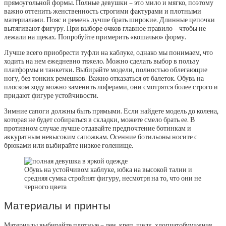
прямоугольной формы. Полные девушки – это мило и мягко, поэтому
важно оттенить женственность строгими фактурами и плотными
материалами. Пояс и ремень лучше брать широкие. Длинные цепочки
вытягивают фигуру. При выборе очков главное правило – чтобы не
лежали на щеках. Попробуйте примерить «кошачью» форму.
Лучше всего приобрести туфли на каблуке, однако мы понимаем, что
ходить на нем ежедневно тяжело. Можно сделать выбор в пользу
платформы и танкетки. Выбирайте модели, полностью облегающие
ногу, без тонких ремешков. Важно отказаться от балеток. Обувь на
плоском ходу можно заменить лоферами, они смотрятся более строго и
придают фигуре устойчивости.
Зимние сапоги должны быть прямыми. Если найдете модель до колена,
которая не будет собираться в складки, можете смело брать ее. В
противном случае лучше отдавайте предпочтение ботинкам и
аккуратным невысоким сапожкам. Осенние ботильоны носите с
брюками или выбирайте низкое голенище.
Обувь на устойчивом каблуке, юбка на высокой талии и
средняя сумка стройнят фигуру, несмотря на то, что они не
черного цвета
Материалы и принты
Материалы выбирайте плотные – лен, креп, шелк, хлопчатобумажная