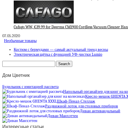
Cafago WW, €39.99 for Deerma CM1900 Cordless Vacuum Cleaner Ha
07.05.2020
Необычные товары
Костюм с бермудами — самый актуальный тренд весны
Электрическая щётка с функцией УФ-чистки Lumio
Дом Цветник
Будильник с имитацией рассвета
Напольный органайзер для книг на к
Кресло-мешок GHENTA 
Шкаф-Пенал-Стеллаж
Раздвижной лоток для столовых приборов
Диван антивандальный
Диван Манхэттен
Интересные статьи