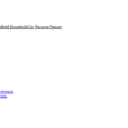
ndheld Household Car Vacuum Cleaner
олесиках
XXXL