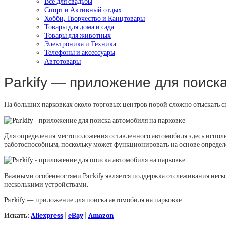
Все для свадьбы
Спорт и Активный отдых
Хобби, Творчество и Канцтовары
Товары для дома и сада
Товары для животных
Электроника и Техника
Телефоны и аксессуары
Автотовары
Parkify — приложение для поиск
На больших парковках около торговых центров порой сложно отыскать с
Для определения местоположения оставленного автомобиля здесь использу
работоспособным, поскольку может функционировать на основе определе
Важными особенностями Parkify является поддержка отслеживания неск
несколькими устройствами.
Parkify — приложение для поиска автомобиля на парковке
Искать:
Aliexpress
|
eBay
|
Amazon