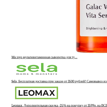
Ma:nyo мультивитаминная сыворотка для ту…
Sela, Бесплатная доставка при заказе от 3500 рублей! Самовывоз и
Leomax, Дополнительная скидка -25% на покупку от 3599р. на ВС