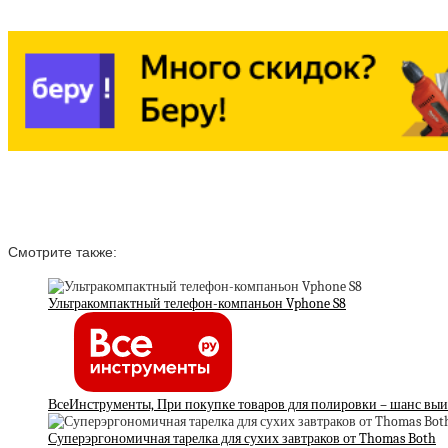
Смотрите также:
Ультракомпактный телефон-компаньон Vphone S8
ВсеИнструменты, При покупке товаров для полировки – шанс выиг
Суперэргономичная тарелка для сухих завтраков от Thomas Both