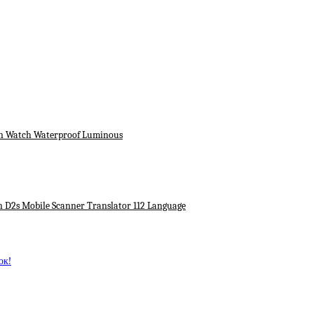
en Watch Waterproof Luminous
n D2s Mobile Scanner Translator 112 Language
ок!