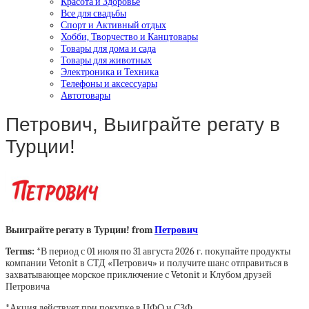
Красота и Здоровье
Все для свадьбы
Спорт и Активный отдых
Хобби, Творчество и Канцтовары
Товары для дома и сада
Товары для животных
Электроника и Техника
Телефоны и аксессуары
Автотовары
Петрович, Выиграйте регату в
Турции!
Выиграйте регату в Турции! from
Петрович
Terms:
*В период с 01 июля по 31 августа 2026 г. покупайте продукты
компании Vetonit в СТД «Петрович» и получите шанс отправиться в
захватывающее морское приключение с Vetonit и Клубом друзей
Петровича
*Акция действует при покупке в ЦФО и СЗФ