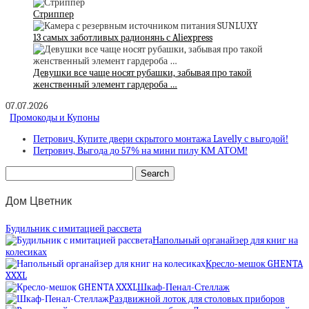
Стриппер
13 самых заботливых радионянь с Aliexpress
Девушки все чаще носят рубашки, забывая про такой
женственный элемент гардероба …
07.07.2026
Промокоды и Купоны
Петрович, Купите двери скрытого монтажа Lavelly с выгодой!
Петрович, Выгода до 57% на мини пилу КМ АТОМ!
Дом Цветник
Будильник с имитацией рассвета
Напольный органайзер для книг на
колесиках
Кресло-мешок GHENTA
XXXL
Шкаф-Пенал-Стеллаж
Раздвижной лоток для столовых приборов