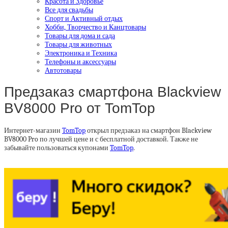
Красота и Здоровье
Все для свадьбы
Спорт и Активный отдых
Хобби, Творчество и Канцтовары
Товары для дома и сада
Товары для животных
Электроника и Техника
Телефоны и аксессуары
Автотовары
Предзаказ смартфона Blackview
BV8000 Pro от TomTop
Интернет-магазин
TomTop
открыл предзаказ на смартфон Blackview
BV8000 Pro по лучшей цене и с бесплатной доставкой. Также не
забывайте пользоваться купонами
TomTop
.