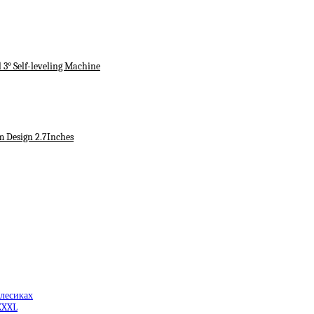
3° Self-leveling Machine
m Design 2.7Inches
олесиках
XXXL