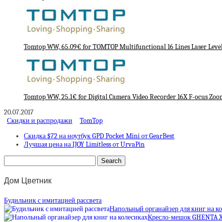
Tomtop WW, 65.09€ for TOMTOP Multifunctional 16 Lines Laser Level 
Tomtop WW, 25.1€ for Digital Camera Video Recorder 16X F-ocus Zoo
20.07.2017
Скидки и распродажи
TomTop
Скидка $72 на ноутбук GPD Pocket Mini от GearBest
Лучшая цена на IJOY Limitless от UrvaPin
Дом Цветник
Будильник с имитацией рассвета
Напольный органайзер для книг на к
Кресло-мешок GHENTA 