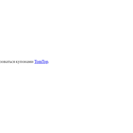
ьзоваться купонами
TomTop
.