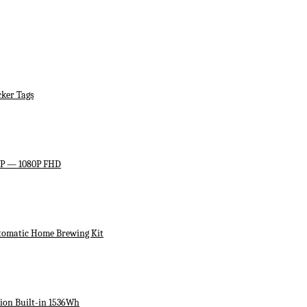
ker Tags
HP — 1080P FHD
utomatic Home Brewing Kit
ion Built-in 1536Wh