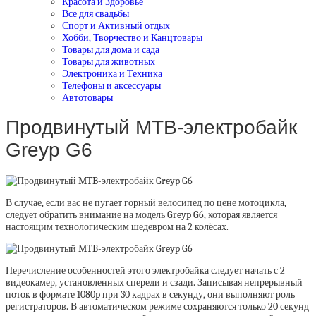
Красота и Здоровье
Все для свадьбы
Спорт и Активный отдых
Хобби, Творчество и Канцтовары
Товары для дома и сада
Товары для животных
Электроника и Техника
Телефоны и аксессуары
Автотовары
Продвинутый MTB-электробайк
Greyp G6
В случае, если вас не пугает горный велосипед по цене мотоцикла,
следует обратить внимание на модель Greyp G6, которая является
настоящим технологическим шедевром на 2 колёсах.
Перечисление особенностей этого электробайка следует начать с 2
видеокамер, установленных спереди и сзади. Записывая непрерывный
поток в формате 1080p при 30 кадрах в секунду, они выполняют роль
регистраторов. В автоматическом режиме сохраняются только 20 секунд