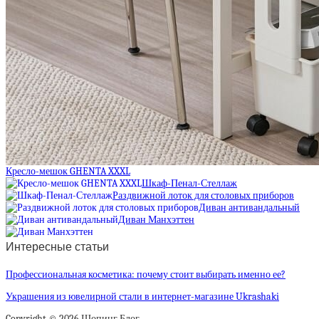
Кресло-мешок GHENTA XXXL
Шкаф-Пенал-Стеллаж
Раздвижной лоток для столовых приборов
Диван антивандальный
Диван Манхэттен
Интересные статьи
Профессиональная косметика: почему стоит выбирать именно ее?
Украшения из ювелирной стали в интернет-магазине Ukrashaki
Copyright © 2026 Шопинг Блог.