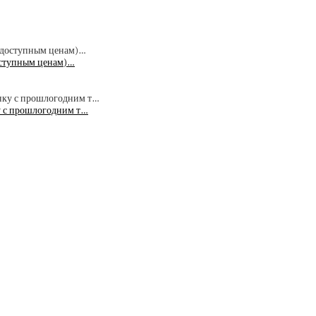
доступным ценам)…
ку с прошлогодним т…