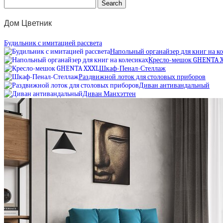
Дом Цветник
Будильник с имитацией рассвета
Напольный органайзер для книг на к
Кресло-мешок GHENTA 
Шкаф-Пенал-Стеллаж
Раздвижной лоток для столовых приборов
Диван антивандальный
Диван Манхэттен