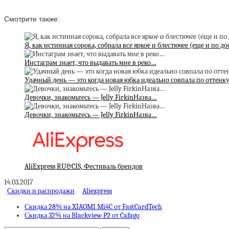
Смотрите также:
Я, как истинная сорока, собрала все яркое и блестючее (еще и по 
Инстаграм знает, что выдавать мне в реко…
Удачный день — это когда новая юбка идеально совпала по оттен
Девочки, знакомьтесь — Jelly FirkinНазва…
Девочки, знакомьтесь — Jelly FirkinНазва…
AliExpress RU&CIS, Фестиваль брендов
14.03.2017
Скидки и распродажи
Aliexpress
Скидка 28% на XIAOMI Mi4C от FastCardTech
Скидка 32% на Blackview P2 от Cafago