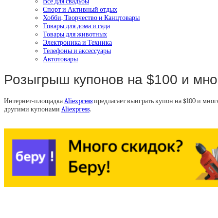
Все для свадьбы
Спорт и Активный отдых
Хобби, Творчество и Канцтовары
Товары для дома и сада
Товары для животных
Электроника и Техника
Телефоны и аксессуары
Автотовары
Розыгрыш купонов на $100 и мног
Интернет-площадка
Aliexpress
предлагает выиграть купон на $100 и мног
другими купонами
Aliexpress
.