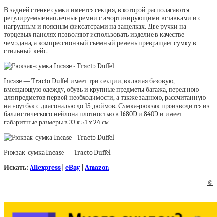
В задней стенке сумки имеется секция, в которой располагаются
регулируемые наплечные ремни с амортизирующими вставками и с
нагрудным и поясным фиксаторами на защелках. Две ручки на
торцевых панелях позволяют использовать изделие в качестве
чемодана, а компрессионный съемный ремень превращает сумку в
стильный кейс.
Incase — Tracto Duffel имеет три секции, включая базовую,
вмещающую одежду, обувь и крупные предметы багажа, переднюю —
для предметов первой необходимости, а также заднюю, рассчитанную
на ноутбук с диагональю до 15 дюймов. Сумка-рюкзак производится из
баллистического нейлона плотностью в 1680D и 840D и имеет
габаритные размеры в 33 x 51 x 24 см.
Рюкзак-сумка Incase — Tracto Duffel
Искать:
Aliexpress
|
eBay
|
Amazon
©