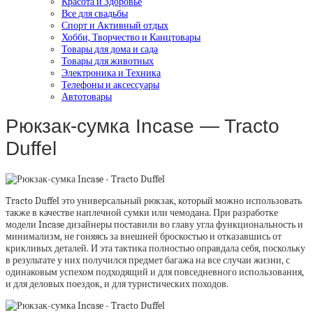
Красота и Здоровье
Все для свадьбы
Спорт и Активный отдых
Хобби, Творчество и Канцтовары
Товары для дома и сада
Товары для животных
Электроника и Техника
Телефоны и аксессуары
Автотовары
Рюкзак-сумка Incase — Tracto
Duffel
Tracto Duffel это универсальный рюкзак, который можно использовать
также в качестве наплечной сумки или чемодана. При разработке
модели Incase дизайнеры поставили во главу угла функциональность и
минимализм, не гоняясь за внешней броскостью и отказавшись от
крикливых деталей. И эта тактика полностью оправдала себя, поскольку
в результате у них получился предмет багажа на все случаи жизни, с
одинаковым успехом подходящий и для повседневного использования,
и для деловых поездок, и для туристических походов.