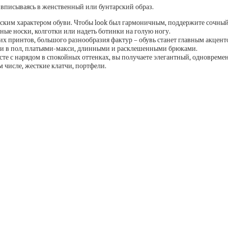
о вписываясь в женственный или бунтарский образ.
ским характером обуви. Чтобы look был гармоничным, поддержите сочный 
ые носки, колготки или надеть ботинки на голую ногу.
их принтов, большого разнообразия фактур – обувь станет главным акцент
ми в пол, платьями-макси, длинными и расклешенными брюками.
те с нарядом в спокойных оттенках, вы получаете элегантный, одновреме
 числе, жесткие клатчи, портфели.