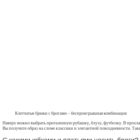
Клетчатые брюки с брогами – беспроигрышная комбинация
Наверх можно выбрать приталенную рубашку, блузу, футболку. В прохла
Вы получите образ на сломе классики и элегантной повседневности. Так
С какими юбками и платьями носить броги?