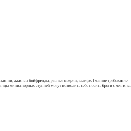
 скинни, джинсы бойфренды, рваные модели, галифе. Главное требование
ницы миниатюрных ступней могут позволить себе носить броги с леггинс