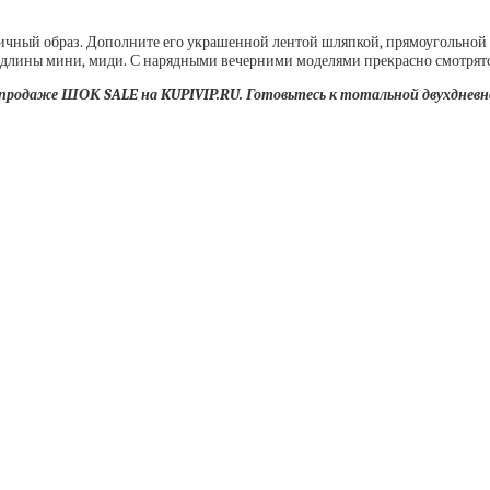
нтичный образ. Дополните его украшенной лентой шляпкой, прямоугольной 
оя длины мини, миди. С нарядными вечерними моделями прекрасно смотрят
спродаже ШОК SALE на KUPIVIP.RU. Готовьтесь к тотальной двухдневн