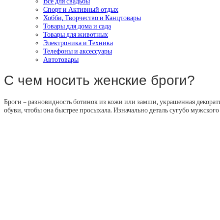
Все для свадьбы
Спорт и Активный отдых
Хобби, Творчество и Канцтовары
Товары для дома и сада
Товары для животных
Электроника и Техника
Телефоны и аксессуары
Автотовары
С чем носить женские броги?
Броги – разновидность ботинок из кожи или замши, украшенная декорат
обуви, чтобы она быстрее просыхала. Изначально деталь сугубо мужского