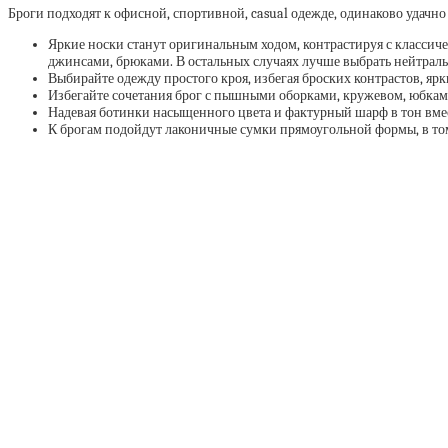
Броги подходят к офисной, спортивной, casual одежде, одинаково удачн
Яркие носки станут оригинальным ходом, контрастируя с классиче
джинсами, брюками. В остальных случаях лучше выбрать нейтральн
Выбирайте одежду простого кроя, избегая броских контрастов, ярк
Избегайте сочетания брог с пышными оборками, кружевом, юбка
Надевая ботинки насыщенного цвета и фактурный шарф в тон вмес
К брогам подойдут лаконичные сумки прямоугольной формы, в том