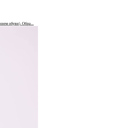
ением обуви). Обра…