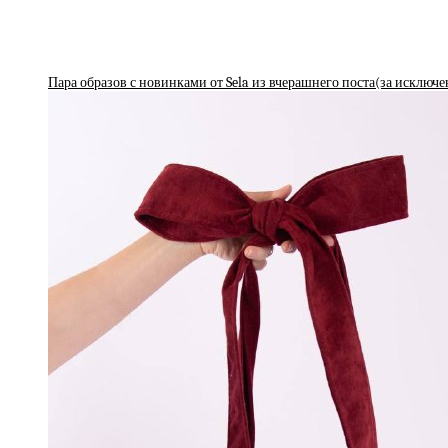
Пара образов с новинками от Sela из вчерашнего поста(за исключ