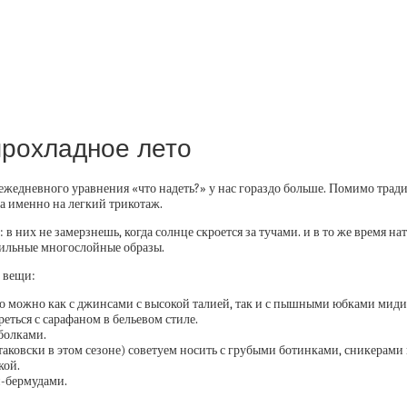
прохладное лето
 ежедневного уравнения «что надеть?» у нас гораздо больше. Помимо тра
а именно на легкий трикотаж.
 них не замерзнешь, когда солнце скроется за тучами. и в то же время на
стильные многослойные образы.
 вещи:
го можно как с джинсами с высокой талией, так и с пышными юбками миди
еться с сарафаном в бельевом стиле.
болками.
ковски в этом сезоне) советуем носить с грубыми ботинками, сникерами
кой.
и-бермудами.