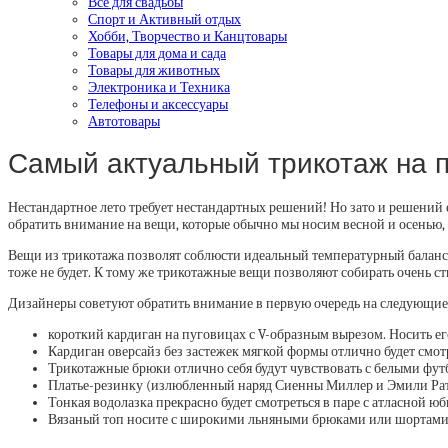
Все для свадьбы
Спорт и Активный отдых
Хобби, Творчество и Канцтовары
Товары для дома и сада
Товары для животных
Электроника и Техника
Телефоны и аксессуары
Автотовары
Самый актуальный трикотаж на 
Нестандартное лето требует нестандартных решений! Но зато и решений
обратить внимание на вещи, которые обычно мы носим весной и осенью, 
Вещи из трикотажа позволят соблюсти идеальный температурный баланс: в
тоже не будет. К тому же трикотажные вещи позволяют собирать очень 
Дизайнеры советуют обратить внимание в первую очередь на следующие
короткий кардиган на пуговицах с V-образным вырезом. Носить е
Кардиган оверсайз без застежек мягкой формы отлично будет смотр
Трикотажные брюки отлично себя будут чувствовать с белыми фут
Платье-резинку (излюбленный наряд Сиенны Миллер и Эмили Рата
Тонкая водолазка прекрасно будет смотреться в паре с атласной юб
Вязаный топ носите с широкими льняными брюками или шортам