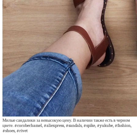
Милые сандалики за невысокую цену. В наличии также есть в черном
цвете. #cocobechamel, #aliexpress, #sandals, #spike, #yukube, #fashion,
#shoes, #rivet