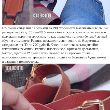
Стильные сандалии с клепками за 790 рублей есть маленькие и большие
размеры от 225 до 265 мм!!!! У меня уже сложилась достаточно весомая
коллекция коричневых сумок, но как оказалось нет носибельной летней
обуви в этом цвете. Решила поэкспериментировать на бюджетных
сандаликах из ПУ за 790 рублей. Конечно же повелась на дизайн:
лаконичные ремешки, клепки, плоский ход. Приехали достаточно
быстро, где-то за 12 дней. Пахли чем-то: то ли краской, то ли
искусственными материалами, выветрились на балконе за 4 дня, может
и раньше, я не проверяла.