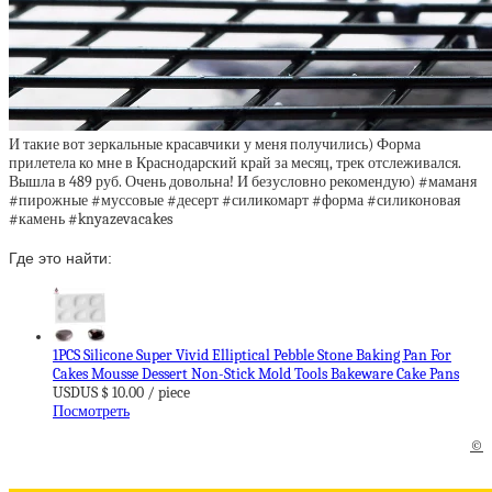
И такие вот зеркальные красавчики у меня получились) Форма
прилетела ко мне в Краснодарский край за месяц, трек отслеживался.
Вышла в 489 руб. Очень довольна! И безусловно рекомендую) #маманя
#пирожные #муссовые #десерт #силикомарт #форма #силиконовая
#камень #knyazevacakes
Где это найти:
1PCS Silicone Super Vivid Elliptical Pebble Stone Baking Pan For
Cakes Mousse Dessert Non-Stick Mold Tools Bakeware Cake Pans
USDUS $ 10.00 / piece
Посмотреть
©