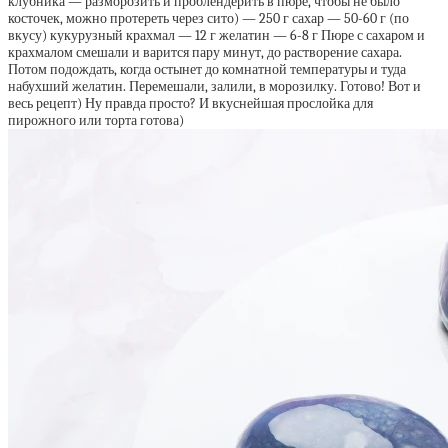
клубника — разморозить и проблендерить в пюре, чтобы не было
косточек, можно протереть через сито) — 250 г сахар — 50-60 г (по
вкусу) кукурузный крахмал — 12 г желатин — 6-8 г Пюре с сахаром и
крахмалом смешали и варится пару минут, до растворение сахара.
Потом подождать, когда остынет до комнатной температуры и туда
набухший желатин. Перемешали, залили, в морозилку. Готово! Вот и
весь рецепт) Ну правда просто? И вкуснейшая прослойка для
пирожного или торта готова)