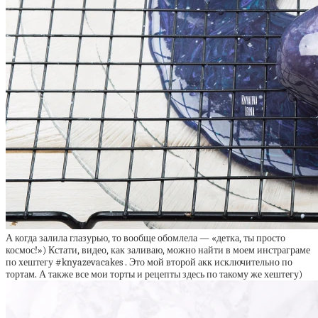
А когда залила глазурью, то вообще обомлела — «детка, ты просто
космос!») Кстати, видео, как заливаю, можно найти в моем инстраграме
по хештегу #knyazevacakes . Это мой второй акк исключительно по
тортам. А также все мои торты и рецепты здесь по такому же хештегу)