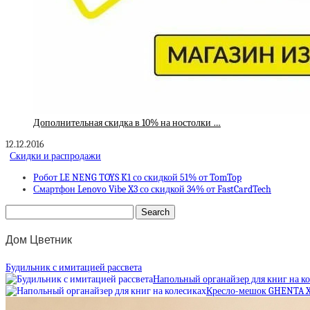
Дополнительная скидка в 10% на ностолки …
12.12.2016
Скидки и распродажи
Робот LE NENG TOYS K1 со скидкой 51% от TomTop
Смартфон Lenovo Vibe X3 со скидкой 34% от FastCardTech
Дом Цветник
Будильник с имитацией рассвета
Напольный органайзер для книг на к
Кресло-мешок GHENTA 