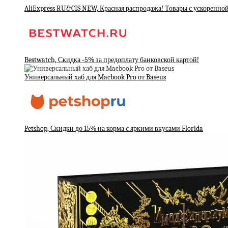
AliExpress RU&CIS NEW, Красная распродажа! Товары с ускоренно
Bestwatch, Скидка -5% за предоплату банковской картой!
Универсальный хаб для Macbook Pro от Baseus
Petshop, Скидки до 15% на корма с яркими вкусами Florida