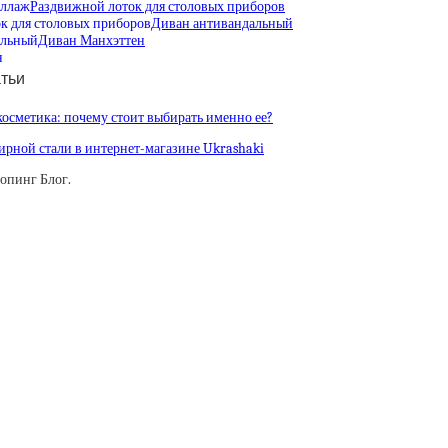
Раздвижной лоток для столовых приборов
Диван антивандальный
Диван Манхэттен
тьи
осметика: почему стоит выбирать именно ее?
рной стали в интернет-магазине Ukrashaki
опинг Блог.