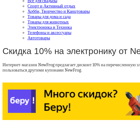
Все для свадьбы
Спорт и Активный отдых
Хобби, Творчество и Канцтовары
Товары для дома и сада
Товары для животных
Электроника и Техника
Телефоны и аксессуары
Автотовары
Скидка 10% на электронику от N
Интернет-магазин NewFrog предлагает дисконт 10% на перечисленную э
пользоваться другими купонами NewFrog.