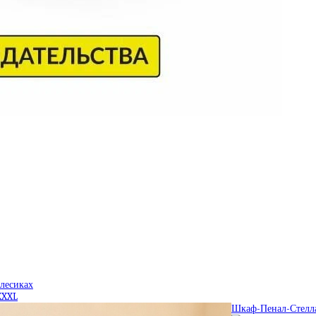
олесиках
XXXL
Шкаф-Пенал-Стелл