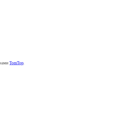
онами
TomTop
.