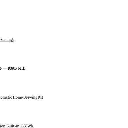
ker Tags
HP — 1080P FHD
utomatic Home Brewing Kit
ion Built-in 1536Wh