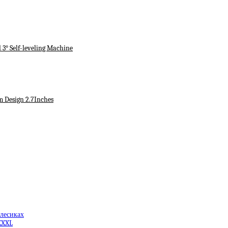
3° Self-leveling Machine
m Design 2.7Inches
олесиках
XXXL