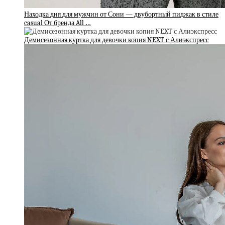
Находка дня для мужчин от Сони — двубортный пиджак в стиле
casual От бренда All …
Демисезонная куртка для девочки копия NEXT с Алиэкспресс