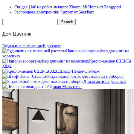
Скидка $140 на робот-пылесос Xiaomi Mi Home от Banggood
Распродажа электроники Jumper от GearBest
Дом Цветник
Будильник с имитацией рассвета
Напольный органайзер для книг на
колесиках
Кресло-мешок GHENTA
XXXL
Шкаф-Пенал-Стеллаж
Раздвижной лоток для столовых приборов
Диван антивандальный
Диван Манхэттен