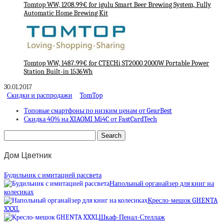
Tomtop WW, 1208.99€ for igulu Smart Beer Brewing System, Fully
Automatic Home Brewing Kit
Tomtop WW, 1487.99€ for CTECHi ST2000 2000W Portable Power
Station Built-in 1536Wh
30.01.2017
Скидки и распродажи
TomTop
Топовые смартфоны по низким ценам от GearBest
Скидка 40% на XIAOMI Mi4C от FastCardTech
Дом Цветник
Будильник с имитацией рассвета
Напольный органайзер для книг на
колесиках
Кресло-мешок GHENTA
XXXL
Шкаф-Пенал-Стеллаж