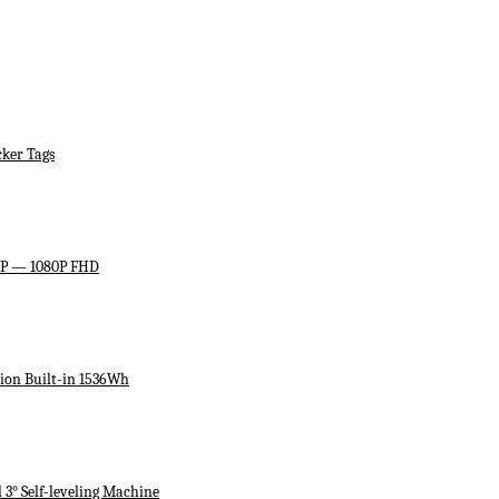
ker Tags
HP — 1080P FHD
ion Built-in 1536Wh
3° Self-leveling Machine