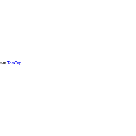
нами
TomTop
.