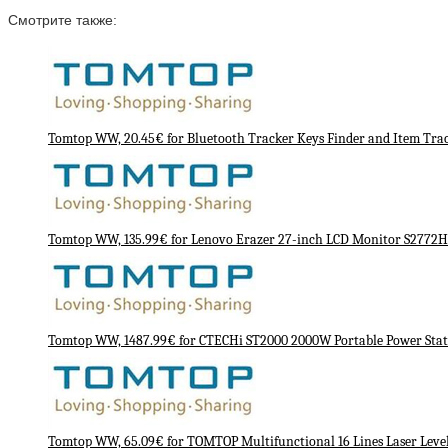
Смотрите также:
Tomtop WW, 20.45€ for Bluetooth Tracker Keys Finder and Item Trac
Tomtop WW, 135.99€ for Lenovo Erazer 27-inch LCD Monitor S2772
Tomtop WW, 1487.99€ for CTECHi ST2000 2000W Portable Power Stat
Tomtop WW, 65.09€ for TOMTOP Multifunctional 16 Lines Laser Level 