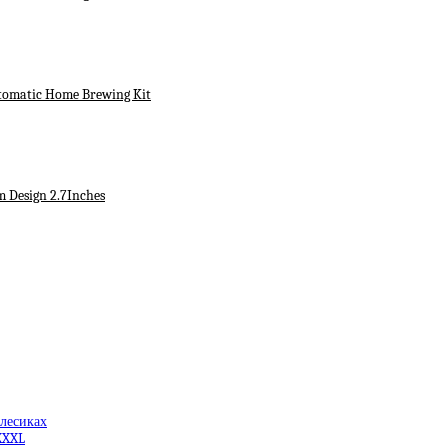
utomatic Home Brewing Kit
m Design 2.7Inches
олесиках
XXXL