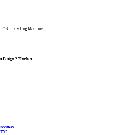
3° Self-leveling Machine
m Design 2.7Inches
олесиках
XXXL