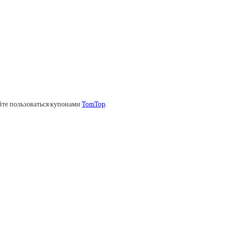
айте пользоваться купонами
TomTop
.