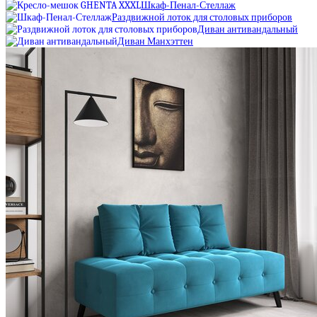
Шкаф-Пенал-Стеллаж
Раздвижной лоток для столовых приборов
Диван антивандальный
Диван Манхэттен