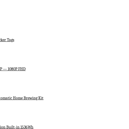
ker Tags
HP — 1080P FHD
utomatic Home Brewing Kit
ion Built-in 1536Wh