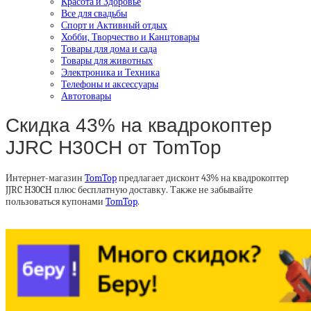
Красота и Здоровье
Все для свадьбы
Спорт и Активный отдых
Хобби, Творчество и Канцтовары
Товары для дома и сада
Товары для животных
Электроника и Техника
Телефоны и аксессуары
Автотовары
Скидка 43% на квадрокоптер
JJRC H30CH от TomTop
Интернет-магазин
TomTop
предлагает дисконт 43% на квадрокоптер
JJRC H30CH плюс бесплатную доставку. Также не забывайте
пользоваться купонами
TomTop
.