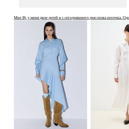
Мне 34, у меня двое детей и с сегодняшнего дня снова ипотека. Од