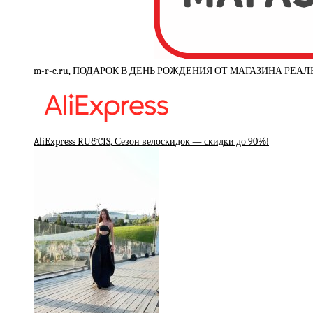
m-r-c.ru, ПОДАРОК В ДЕНЬ РОЖДЕНИЯ ОТ МАГАЗИНА РЕА
AliExpress RU&CIS, Сезон велоскидок — скидки до 90%!