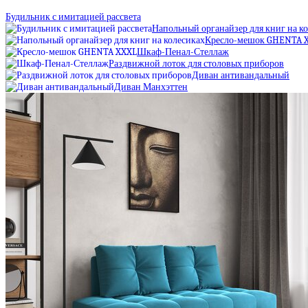
Будильник с имитацией рассвета
Напольный органайзер для книг на к
Кресло-мешок GHENTA 
Шкаф-Пенал-Стеллаж
Раздвижной лоток для столовых приборов
Диван антивандальный
Диван Манхэттен