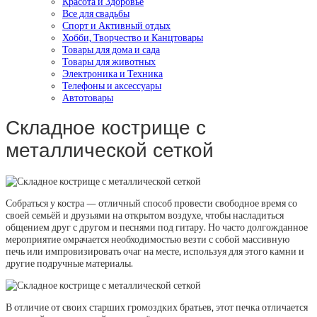
Красота и Здоровье
Все для свадьбы
Спорт и Активный отдых
Хобби, Творчество и Канцтовары
Товары для дома и сада
Товары для животных
Электроника и Техника
Телефоны и аксессуары
Автотовары
Складное кострище с
металлической сеткой
Собраться у костра — отличный способ провести свободное время со
своей семьёй и друзьями на открытом воздухе, чтобы насладиться
общением друг с другом и песнями под гитару. Но часто долгожданное
мероприятие омрачается необходимостью везти с собой массивную
печь или импровизировать очаг на месте, используя для этого камни и
другие подручные материалы.
В отличие от своих старших громоздких братьев, этот печка отличается