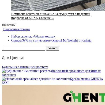
Немногие обратили внимание на сумку-тоут в недавней
подборке от AFINA, а мне не …
10.08.2017
Необычные товары
Набор скрепок «Чёрная кошка»
Скидка 39% на умную лампу Xiaomi Mi Yeelight от Cafago
Дом Цветник
Будильник с имитацией рассвета
Напольный органайзер для книг на
колесиках
Кресло-мешок GHENTA
XXXL