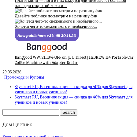
Платье мини — ноги в них кажутся длиннее за счёт большой
площади открытой кожи и…
Давайте поближе посмотрим на разницу фак…
Хочется чего-то свеженького и необычного…
Banggood WW, 21.18% OFF on [EU Direct] HiBREW H4 Portable Car
Coffee Machine with Adapter 15 Bar
29.05.2026
Промокоды и Купоны
Skysmart RU, Весенняя акция — скидка до 40% для Skysmart для
учеников и новых учеников!
Skysmart RU, Весенняя акция — скидка до 40% для Skysmart для
учеников и новых учеников!
Дом Цветник
Будильник с имитацией рассвета