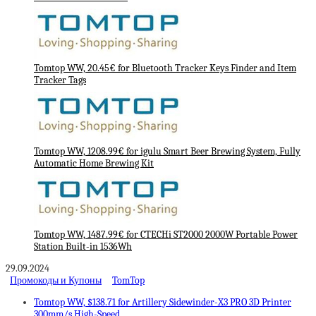
Tomtop WW, 20.45€ for Bluetooth Tracker Keys Finder and Item
Tracker Tags
Tomtop WW, 1208.99€ for igulu Smart Beer Brewing System, Fully
Automatic Home Brewing Kit
Tomtop WW, 1487.99€ for CTECHi ST2000 2000W Portable Power
Station Built-in 1536Wh
29.09.2024
Промокоды и Купоны
TomTop
Tomtop WW, $138.71 for Artillery Sidewinder-X3 PRO 3D Printer
300mm/s High-Speed