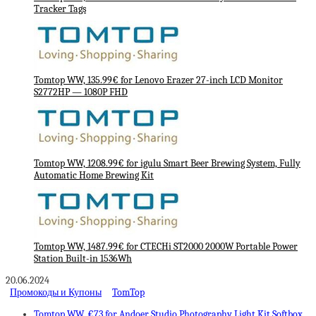
Tracker Tags
Tomtop WW, 135.99€ for Lenovo Erazer 27-inch LCD Monitor
S2772HP — 1080P FHD
Tomtop WW, 1208.99€ for igulu Smart Beer Brewing System, Fully
Automatic Home Brewing Kit
Tomtop WW, 1487.99€ for CTECHi ST2000 2000W Portable Power
Station Built-in 1536Wh
20.06.2024
Промокоды и Купоны
TomTop
Tomtop WW, €73 for Andoer Studio Photography Light Kit Softbox