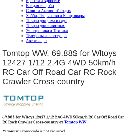
Красота и Здоровье
Все для свадьбы
Спорт и Активный отдых
Хобби, Творчество и Канцтовары
Товары для дома и сада
Товары для животных
Электроника и Техника
Телефоны и аксессуары
Автотовары
Tomtop WW, 69.88$ for Wltoys
12427 1/12 2.4G 4WD 50km/h
RC Car Off Road Car RC Rock
Crawler Cross-country
69.88$ for Wltoys 12427 1/12 2.4G 4WD 50km/h RC Car Off Road Car
RC Rock Crawler Cross-country от
Tomtop WW
Условия:
Promocode is not required.