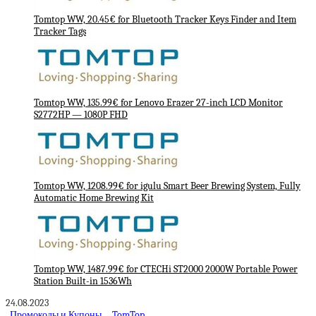
Tomtop WW, 20.45€ for Bluetooth Tracker Keys Finder and Item
Tracker Tags
Tomtop WW, 135.99€ for Lenovo Erazer 27-inch LCD Monitor
S2772HP — 1080P FHD
Tomtop WW, 1208.99€ for igulu Smart Beer Brewing System, Fully
Automatic Home Brewing Kit
Tomtop WW, 1487.99€ for CTECHi ST2000 2000W Portable Power
Station Built-in 1536Wh
24.08.2023
Промокоды и Купоны
TomTop