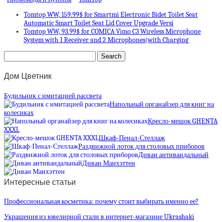
Tomtop WW, 159.99$ for Smartmi Electronic Bidet Toilet Seat
Automatic Smart Toilet Seat Lid Cover Upgrade Versi
Tomtop WW, 93.99$ for COMICA Vimo C3 Wireless Microphone
System with 1 Receiver and 2 Microphones(with Charging
Дом Цветник
Будильник с имитацией рассвета
Напольный органайзер для книг на
колесиках
Кресло-мешок GHENTA
XXXL
Шкаф-Пенал-Стеллаж
Раздвижной лоток для столовых приборов
Диван антивандальный
Диван Манхэттен
Интересные статьи
Профессиональная косметика: почему стоит выбирать именно ее?
Украшения из ювелирной стали в интернет-магазине Ukrashaki