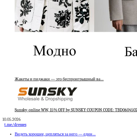
Жакеты и пиджаки — это беспроигрышный ва…
Sunsky-online WW, 15% OFF by SUNSKY COUPON CODE: TBD06045021 fo
10.05.2026
t.me/dresses
Видеть хорошее, цепляться за него — един…