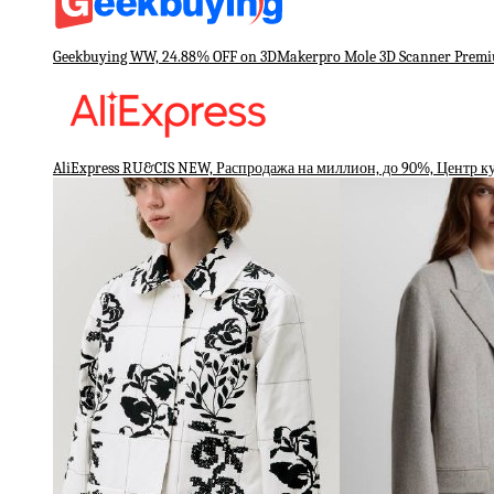
Geekbuying WW, 24.88% OFF on 3DMakerpro Mole 3D Scanner Premi
AliExpress RU&CIS NEW, Распродажа на миллион, до 90%, Центр к