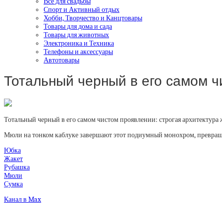
Все для свадьбы
Спорт и Активный отдых
Хобби, Творчество и Канцтовары
Товары для дома и сада
Товары для животных
Электроника и Техника
Телефоны и аксессуары
Автотовары
Тотальный черный в его самом 
Тотальный черный в его самом чистом проявлении: строгая архитектура 
Мюли на тонком каблуке завершают этот подиумный монохром, превраща
Юбка
Жакет
Рубашка
Мюли
Сумка
Канал в Max