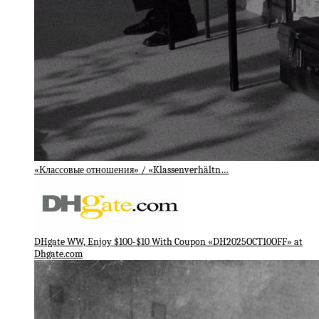
«Классовые отношения» / «Klassenverhältn…
DHgate WW, Enjoy $100-$10 With Coupon «DH2025OCT10OFF» at
Dhgate.com