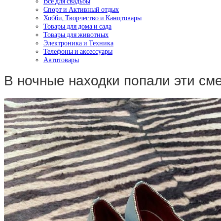
Все для свадьбы
Спорт и Активный отдых
Хобби, Творчество и Канцтовары
Товары для дома и сада
Товары для животных
Электроника и Техника
Телефоны и аксессуары
Автотовары
В ночные находки попали эти с