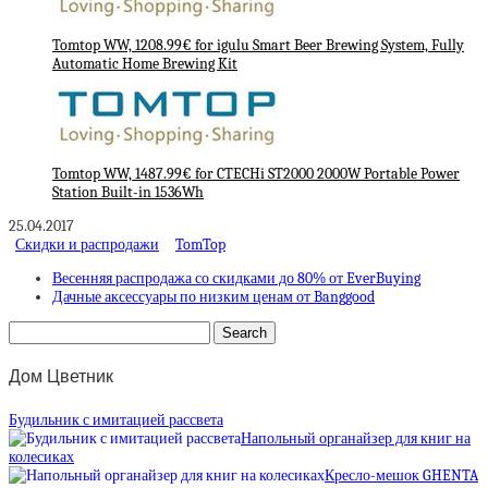
Tomtop WW, 1208.99€ for igulu Smart Beer Brewing System, Fully
Automatic Home Brewing Kit
Tomtop WW, 1487.99€ for CTECHi ST2000 2000W Portable Power
Station Built-in 1536Wh
25.04.2017
Скидки и распродажи
TomTop
Весенняя распродажа со скидками до 80% от EverBuying
Дачные аксессуары по низким ценам от Banggood
Дом Цветник
Будильник с имитацией рассвета
Напольный органайзер для книг на
колесиках
Кресло-мешок GHENTA