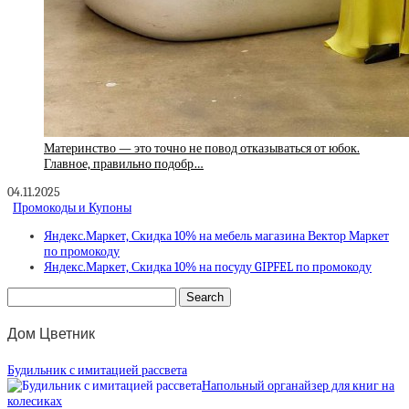
Материнство — это точно не повод отказываться от юбок.
Главное, правильно подобр…
04.11.2025
Промокоды и Купоны
Яндекс.Маркет, Скидка 10% на мебель магазина Вектор Маркет
по промокоду
Яндекс.Маркет, Скидка 10% на посуду GIPFEL по промокоду
Дом Цветник
Будильник с имитацией рассвета
Напольный органайзер для книг на
колесиках