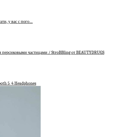
ати, у вас с пого…
 и персиковыми частицами / StroBBling от BEAUTYDRUGS
ooth 5_4 Headphones