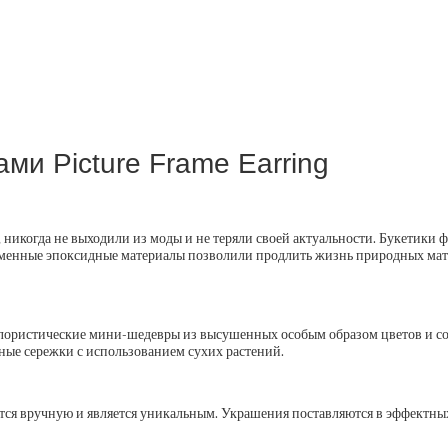
ми Picture Frame Earring
никогда не выходили из моды и не теряли своей актуальности. Букетики ф
еменные эпоксидные материалы позволили продлить жизнь природных мат
и флористические мини-шедевры из высушенных особым образом цветов и 
рные сережки с использованием сухих растений.
дится вручную и является уникальным. Украшения поставляются в эффектн