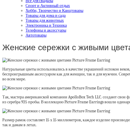
Все для свадьбы
Спорт и Активный отдых
Хобби, Творчество и Канцтовары
Товары для дома и сада
Товары для животных
Электроника и Техника
Телефоны и аксессуары
Автотовары
Женские сережки с живыми цвета
Натуральные цветы использовались в качестве украшений испокон веков, 
беспроигрышным аксессуаром как для женщин, так и для мужчин. Совр
во всем мире.
Так, мастера американской компании ApolloBox Tech LLC. создают сво
из серебра 925 пробы. В коллекцию Picture Frame Earrings вошли одина
Размер рамок составляет 15 х 15 миллиметров, каждое изделие произво
так и дамам в летах.