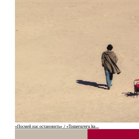
«Посмей нас остановить» / «Tomerareru ka…