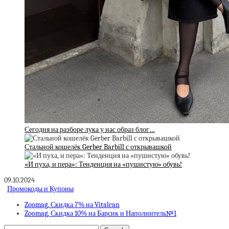
Сегодня на разборе лука у нас образ блог…
Стальной кошелёк Gerber Barbill с открывашкой
«И пуха, и пера»: Тенденция на «пушистую» обувь!
09.10.2024
Промокоды и Купоны
Zoomag, Скидка 7% на Vitalcan
Zoomag, Скидка 10% на Барсик и Наполнитель№1