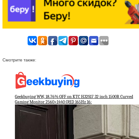
Смотрите также:
Geekbuying WW, 18.76% OFF on KTC H32S17 32 inch 1500R Curved
Gaming Monitor 2560×1440 QHD 165Hz 16: