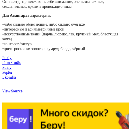
Они всегда привлекают к себе внимание, очень эпатажные,
сексапильные, яркие и провокационные.
Для
Авангарда
характерны:
▪️
либо сильно облегающие, либо сильно oversize
▪️
интересные и асимметричные крои
▪️
искусственные ткани (парча, люрекс, лак, крупный мех, блестящая
кожа)
▪️
контраст фактур
▪️
цвета роскоши: золото, изумруд, бордо, чёрный
Furly
I’am Studio
Furly
Pepfer
Ekonika
View Source