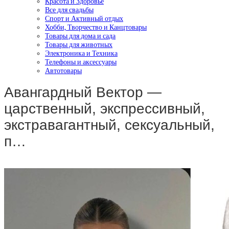
Красота и Здоровье
Все для свадьбы
Спорт и Активный отдых
Хобби, Творчество и Канцтовары
Товары для дома и сада
Товары для животных
Электроника и Техника
Телефоны и аксессуары
Автотовары
Авангардный Вектор —
царственный, экспрессивный,
экстравагантный, сексуальный,
п…