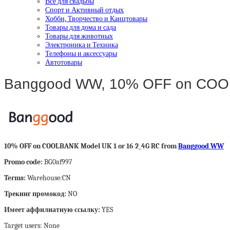
Все для свадьбы
Спорт и Активный отдых
Хобби, Творчество и Канцтовары
Товары для дома и сада
Товары для животных
Электроника и Техника
Телефоны и аксессуары
Автотовары
Banggood WW, 10% OFF on COOL
10% OFF on COOLBANK Model UK 1 or 16 2_4G RC from
Banggood WW
Promo code:
BG0af997
Terms:
Warehouse:CN
Трекинг промокод:
NO
Имеет аффилиатную ссылку:
YES
Target users: None