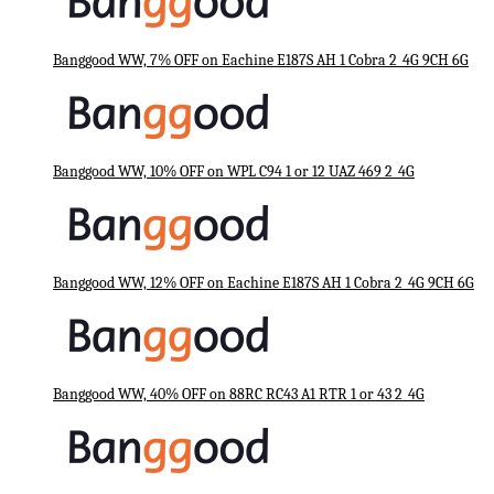
Banggood WW, 7% OFF on Eachine E187S AH 1 Cobra 2_4G 9CH 6G
Banggood WW, 10% OFF on WPL C94 1 or 12 UAZ 469 2_4G
Banggood WW, 12% OFF on Eachine E187S AH 1 Cobra 2_4G 9CH 6G
Banggood WW, 40% OFF on 88RC RC43 A1 RTR 1 or 43 2_4G