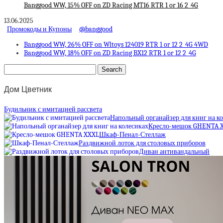
Banggood WW, 15% OFF on ZD Racing MT16 RTR 1 or 16 2_4G
13.06.2025
Промокоды и Купоны
@banggood
Banggood WW, 26% OFF on Wltoys 124019 RTR 1 or 12 2_4G 4WD
Banggood WW, 18% OFF on ZD Racing BX12 RTR 1 or 12 2_4G
Дом Цветник
Будильник с имитацией рассвета
Напольный органайзер для книг на к
Кресло-мешок GHENTA 
Шкаф-Пенал-Стеллаж
Раздвижной лоток для столовых приборов
Диван антивандальный